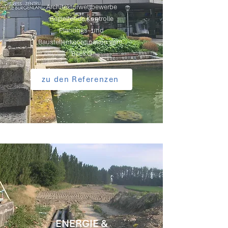
Architekturwettbewerbe
Begleitende Kontrolle
Planungs- und
Baustellenkoordination gem.
BauKG
zu den Referenzen
ENERGIE &