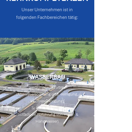
Unser Unternehmen ist in
folgenden Fachbereichen tätig:
WASSERBAU
Siedlungswasserbau
(Abwasserableitung und -reinigung,
Wasserversorgung)
Schutzwasserbau
(Schadlose Abführung von Hoch- &
Hangwasser)