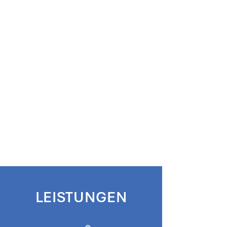
Ingenieurleistungen
Bauwesen - Wasser - Umwelt -
Infrastruktur - Energie
seit 2003
Wir begleiten Sie von den ersten Ideen über die
Planung und Bauüberwachung bis hin zur
Fertigstellung Ihres Projektes.
Mit uns meistern Sie Ihre Herausforderung!
LEISTUNGEN