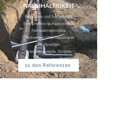
NACHHALTIGKEIT
Regionale und nachhaltige
Energieversorgungssysteme
Fernwärmeprojekte
Geothermie / Wärmepumpen
Photovoltaik
Energiekonzepte, Studien
zu den Referenzen
GESCHICHTE UNSERES