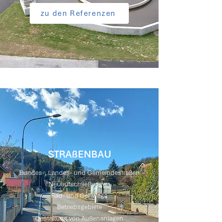
zu den Referenzen
STRAßENBAU
Bundes-, Landes- und Gemeindestraßen
Neuaufschließungen
Rad- und Gehwege
Betriebsgebiete
Gestaltung von Außenanlagen